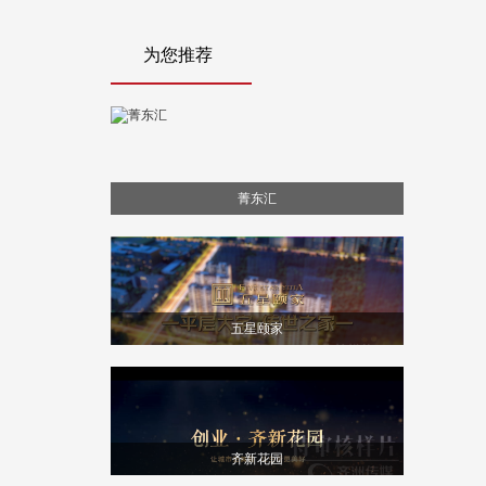
为您推荐
菁东汇
五星颐家
齐新花园