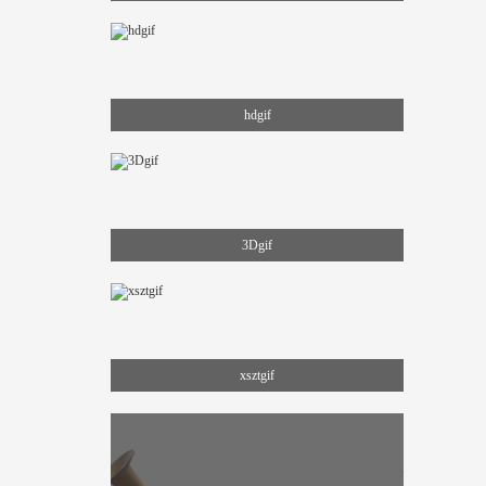
hdgif
3Dgif
xsztgif