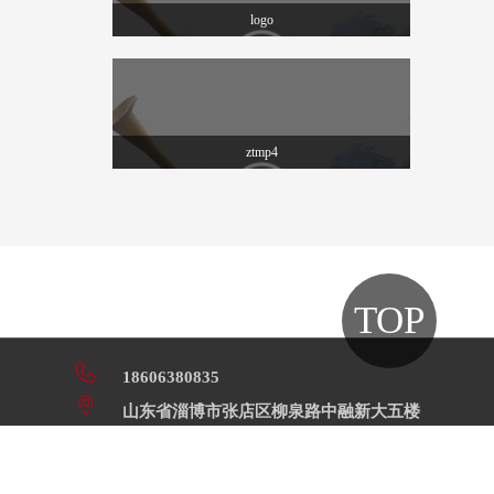
logo
ztmp4
TOP
18606380835
山东省淄博市张店区柳泉路中融新大五楼
COPYRIGHT (©) 2019 淄博齐洲文化传媒有限公司.
鲁ICP备14019479号